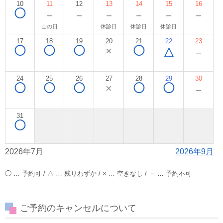
10
11
12
13
14
15
16
◯
－
－
－
－
－
－
山の日
休診日
休診日
休診日
17
18
19
20
21
22
23
◯
◯
◯
×
◯
△
－
24
25
26
27
28
29
30
◯
◯
◯
×
◯
◯
－
31
◯
2026年7月
2026年9月
◯ … 予約可 / △ … 残りわずか / × … 空きなし / － … 予約不可
ご予約のキャンセルについて