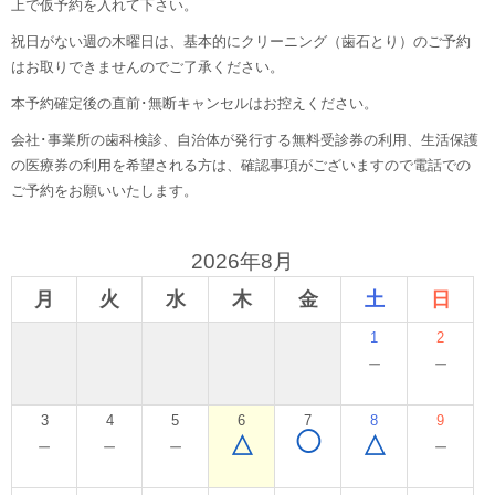
上で仮予約を入れて下さい。
祝日がない週の木曜日は、基本的にクリーニング（歯石とり）のご予約
はお取りできませんのでご了承ください。
本予約確定後の直前･無断キャンセルはお控えください。
会社･事業所の歯科検診、自治体が発行する無料受診券の利用、生活保護
の医療券の利用を希望される方は、確認事項がございますので電話での
ご予約をお願いいたします。
2026年8月
月
火
水
木
金
土
日
1
2
－
－
3
4
5
6
7
8
9
◯
－
－
－
△
△
－