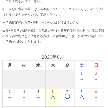
上で仮予約を入れて下さい。
祝日がない週の木曜日は、基本的にクリーニング（歯石とり）のご予約
はお取りできませんのでご了承ください。
本予約確定後の直前･無断キャンセルはお控えください。
会社･事業所の歯科検診、自治体が発行する無料受診券の利用、生活保護
の医療券の利用を希望される方は、確認事項がございますので電話での
ご予約をお願いいたします。
2026年8月
月
火
水
木
金
土
日
1
2
－
－
3
4
5
6
7
8
9
◯
－
－
－
△
△
－