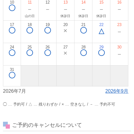
10
11
12
13
14
15
16
◯
－
－
－
－
－
－
山の日
休診日
休診日
休診日
17
18
19
20
21
22
23
◯
◯
◯
×
◯
△
－
24
25
26
27
28
29
30
◯
◯
◯
×
◯
◯
－
31
◯
2026年7月
2026年9月
◯ … 予約可 / △ … 残りわずか / × … 空きなし / － … 予約不可
ご予約のキャンセルについて