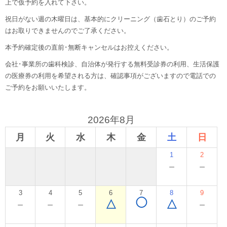
上で仮予約を入れて下さい。
祝日がない週の木曜日は、基本的にクリーニング（歯石とり）のご予約
はお取りできませんのでご了承ください。
本予約確定後の直前･無断キャンセルはお控えください。
会社･事業所の歯科検診、自治体が発行する無料受診券の利用、生活保護
の医療券の利用を希望される方は、確認事項がございますので電話での
ご予約をお願いいたします。
2026年8月
月
火
水
木
金
土
日
1
2
－
－
3
4
5
6
7
8
9
◯
－
－
－
△
△
－