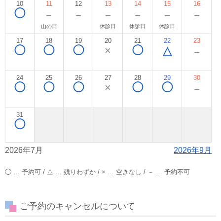
10
11
12
13
14
15
16
◯
－
－
－
－
－
－
山の日
休診日
休診日
休診日
17
18
19
20
21
22
23
◯
◯
◯
×
◯
△
－
24
25
26
27
28
29
30
◯
◯
◯
×
◯
◯
－
31
◯
2026年7月
2026年9月
◯ … 予約可 / △ … 残りわずか / × … 空きなし / － … 予約不可
ご予約のキャンセルについて