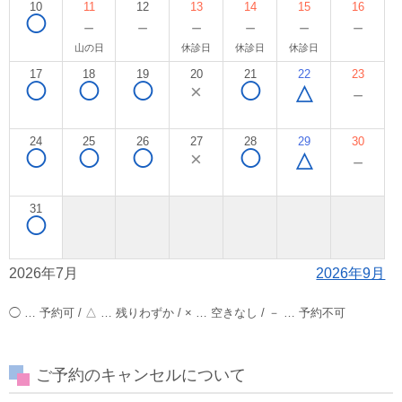
10
11
12
13
14
15
16
◯
－
－
－
－
－
－
山の日
休診日
休診日
休診日
17
18
19
20
21
22
23
◯
◯
◯
×
◯
△
－
24
25
26
27
28
29
30
◯
◯
◯
×
◯
△
－
31
◯
2026年7月
2026年9月
◯ … 予約可 / △ … 残りわずか / × … 空きなし / － … 予約不可
ご予約のキャンセルについて