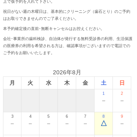
上で仮予約を入れて下さい。
祝日がない週の木曜日は、基本的にクリーニング（歯石とり）のご予約
はお取りできませんのでご了承ください。
本予約確定後の直前･無断キャンセルはお控えください。
会社･事業所の歯科検診、自治体が発行する無料受診券の利用、生活保護
の医療券の利用を希望される方は、確認事項がございますので電話での
ご予約をお願いいたします。
2026年8月
月
火
水
木
金
土
日
1
2
－
－
3
4
5
6
7
8
9
－
－
－
－
－
△
－